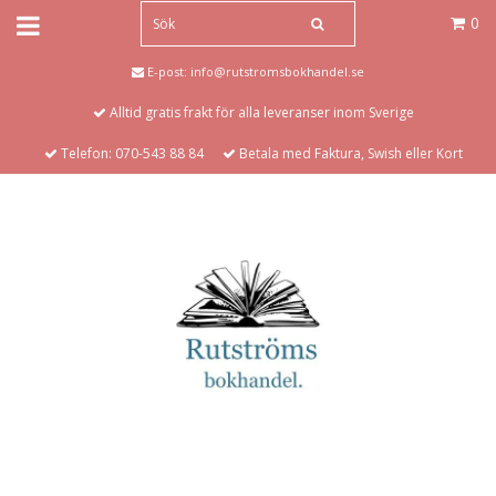
0
E-post:
info@rutstromsbokhandel.se
Alltid gratis frakt för alla leveranser inom Sverige
Telefon: 070-543 88 84
Betala med Faktura, Swish eller Kort