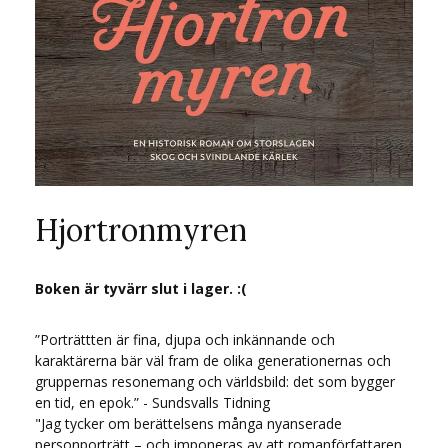
Hjortronmyren
Boken är tyvärr slut i lager. :(
”Porträttten är fina, djupa och inkännande och
karaktärerna bär väl fram de olika generationernas och
gruppernas resonemang och världsbild: det som bygger
en tid, en epok.” - Sundsvalls Tidning
"Jag tycker om berättelsens många nyanserade
personporträtt – och imponeras av att romanförfattaren