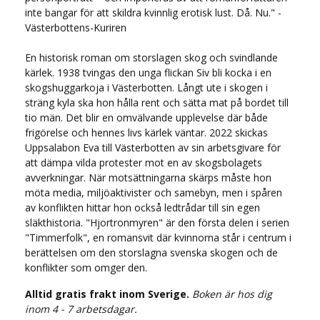
inte bangar för att skildra kvinnlig erotisk lust. Då. Nu." -
Västerbottens-Kuriren
En historisk roman om storslagen skog och svindlande
kärlek. 1938 tvingas den unga flickan Siv bli kocka i en
skogshuggarkoja i Västerbotten. Långt ute i skogen i
sträng kyla ska hon hålla rent och sätta mat på bordet till
tio män. Det blir en omvälvande upplevelse där både
frigörelse och hennes livs kärlek väntar. 2022 skickas
Uppsalabon Eva till Västerbotten av sin arbetsgivare för
att dämpa vilda protester mot en av skogsbolagets
avverkningar. När motsättningarna skärps måste hon
möta media, miljöaktivister och samebyn, men i spåren
av konflikten hittar hon också ledtrådar till sin egen
släkthistoria. "Hjortronmyren" är den första delen i serien
"Timmerfolk", en romansvit där kvinnorna står i centrum i
berättelsen om den storslagna svenska skogen och de
konflikter som omger den.
Alltid gratis frakt inom Sverige.
Boken är hos dig
inom 4 - 7 arbetsdagar.