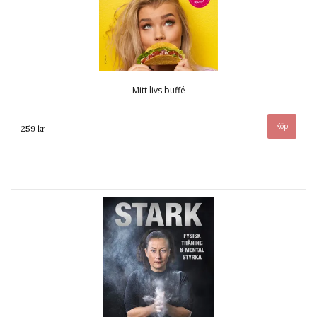
Mitt livs buffé
259 kr