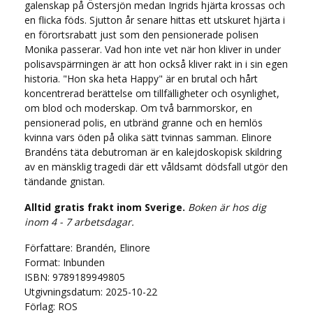
galenskap på Östersjön medan Ingrids hjärta krossas och
en flicka föds. Sjutton år senare hittas ett utskuret hjärta i
en förortsrabatt just som den pensionerade polisen
Monika passerar. Vad hon inte vet när hon kliver in under
polisavspärrningen är att hon också kliver rakt in i sin egen
historia. "Hon ska heta Happy" är en brutal och hårt
koncentrerad berättelse om tillfälligheter och osynlighet,
om blod och moderskap. Om två barnmorskor, en
pensionerad polis, en utbränd granne och en hemlös
kvinna vars öden på olika sätt tvinnas samman. Elinore
Brandéns täta debutroman är en kalejdoskopisk skildring
av en mänsklig tragedi där ett våldsamt dödsfall utgör den
tändande gnistan.
Alltid gratis frakt inom Sverige.
Boken är hos dig
inom 4 - 7 arbetsdagar.
Författare: Brandén, Elinore
Format: Inbunden
ISBN: 9789189949805
Utgivningsdatum: 2025-10-22
Förlag: ROS