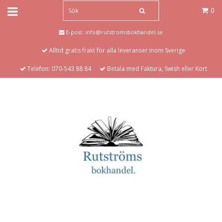
0
E-post:
info@rutstromsbokhandel.se
Alltid gratis frakt för alla leveranser inom Sverige
Telefon: 070-543 88 84
Betala med Faktura, Swish eller Kort