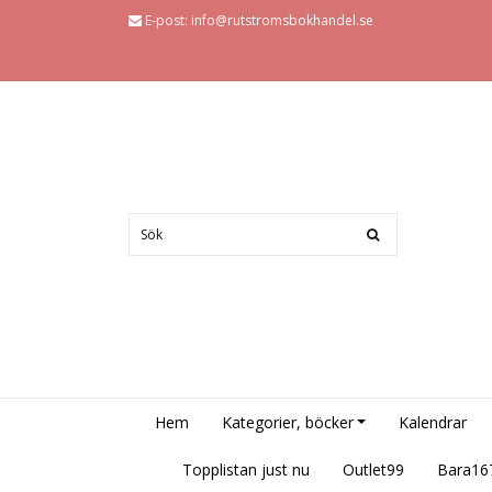
E-post:
info@rutstromsbokhandel.se
Hem
Kategorier, böcker
Kalendrar
Topplistan just nu
Outlet99
Bara16