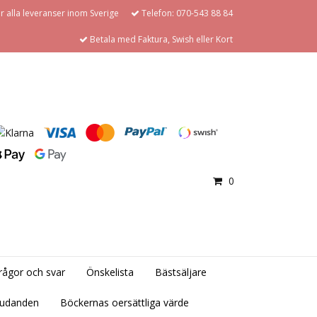
för alla leveranser inom Sverige
Telefon: 070-543 88 84
Betala med Faktura, Swish eller Kort
0
rågor och svar
Önskelista
Bästsäljare
judanden
Böckernas oersättliga värde