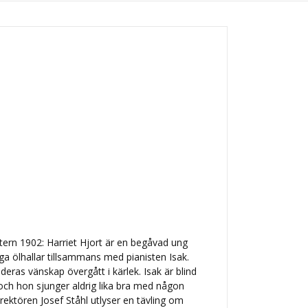
ntern 1902: Harriet Hjort är en begåvad ung
ga ölhallar tillsammans med pianisten Isak.
eras vänskap övergått i kärlek. Isak är blind
 och hon sjunger aldrig lika bra med någon
ektören Josef Ståhl utlyser en tävling om