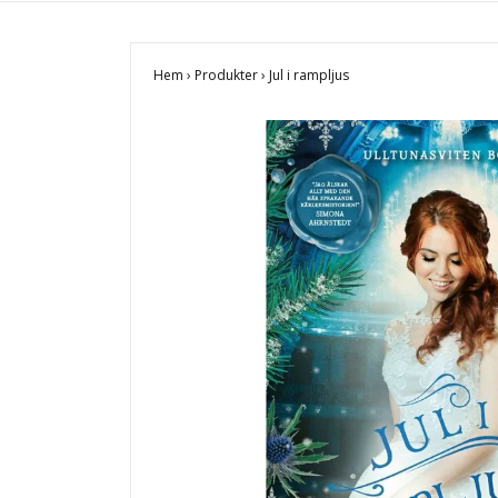
Hem
›
Produkter
›
Jul i rampljus