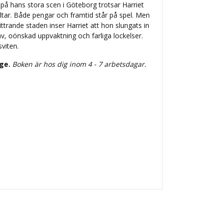
å hans stora scen i Göteborg trotsar Harriet
ltar. Både pengar och framtid står på spel. Men
ttrande staden inser Harriet att hon slungats in
rav, oönskad uppvaktning och farliga lockelser.
sviten.
ige.
Boken är hos dig inom 4 - 7 arbetsdagar.