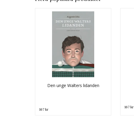
Den unge Walters lidanden
167 kr
167 kr