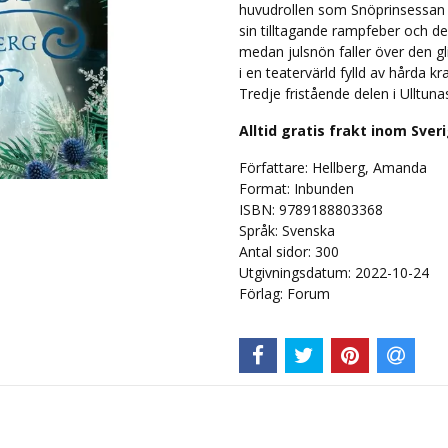
huvudrollen som Snöprinsessan p
sin tilltagande rampfeber och de
medan julsnön faller över den gli
i en teatervärld fylld av hårda k
Tredje fristående delen i Ulltuna
Alltid gratis frakt inom Sver
Författare: Hellberg, Amanda
Format: Inbunden
ISBN: 9789188803368
Språk:
Svenska
Antal sidor:
300
Utgivningsdatum: 2022-10-24
Förlag: Forum