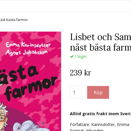
näst bästa farmor
Lisbet och Sa
näst bästa far
I lager.
239 kr
Alltid gratis frakt inom Sver
Författare: Karinsdotter, Emma
Format: Inbunden