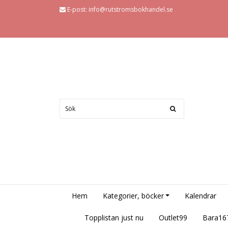
E-post:
info@rutstromsbokhandel.se
Hem
Kategorier, böcker
Kalendrar
Topplistan just nu
Outlet99
Bara16