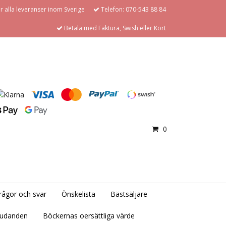
för alla leveranser inom Sverige
Telefon: 070-543 88 84
Betala med Faktura, Swish eller Kort
0
rågor och svar
Önskelista
Bästsäljare
judanden
Böckernas oersättliga värde