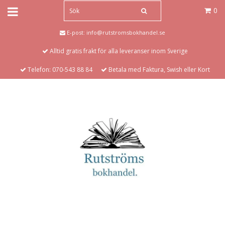
0
E-post:
info@rutstromsbokhandel.se
Alltid gratis frakt för alla leveranser inom Sverige
Telefon: 070-543 88 84
Betala med Faktura, Swish eller Kort