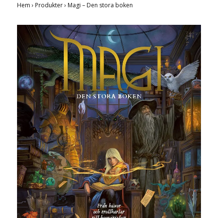
Hem
›
Produkter
›
Magi – Den stora boken