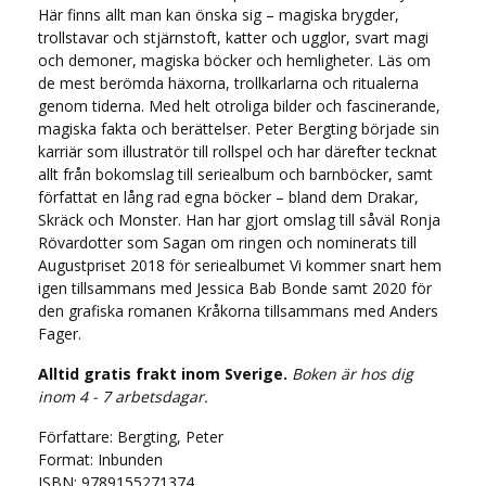
Här finns allt man kan önska sig – magiska brygder,
trollstavar och stjärnstoft, katter och ugglor, svart magi
och demoner, magiska böcker och hemligheter. Läs om
de mest berömda häxorna, trollkarlarna och ritualerna
genom tiderna. Med helt otroliga bilder och fascinerande,
magiska fakta och berättelser. Peter Bergting började sin
karriär som illustratör till rollspel och har därefter tecknat
allt från bokomslag till seriealbum och barnböcker, samt
författat en lång rad egna böcker – bland dem Drakar,
Skräck och Monster. Han har gjort omslag till såväl Ronja
Rövardotter som Sagan om ringen och nominerats till
Augustpriset 2018 för seriealbumet Vi kommer snart hem
igen tillsammans med Jessica Bab Bonde samt 2020 för
den grafiska romanen Kråkorna tillsammans med Anders
Fager.
Alltid gratis frakt inom Sverige.
Boken är hos dig
inom 4 - 7 arbetsdagar.
Författare: Bergting, Peter
Format: Inbunden
ISBN: 9789155271374