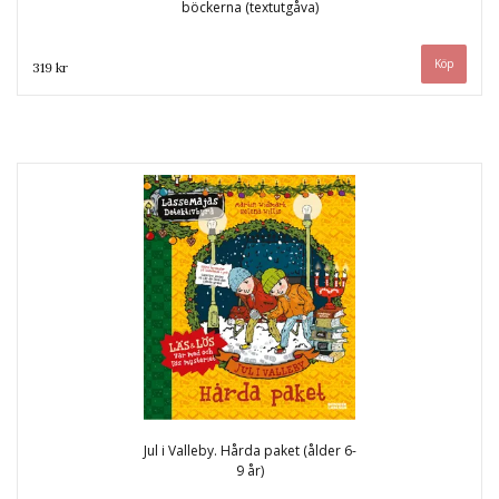
böckerna (textutgåva)
319 kr
Jul i Valleby. Hårda paket (ålder 6-
9 år)