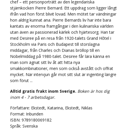
chef – ett personporträtt av den legendariska
stjärnkocken Pierre Bernard. Ett uppdrag som ligger långt
ifrån vad hon först blivit lovad. Men mötet tar vändningar
hon aldrig kunnat ana. Pierre Bernards liv har inte bara
kantats av enorma framgångar i den kulinariska världen
utan även av passionerad kärlek och hjärtesorg. Han tar
med Desiree på en resa från 1920-talets Grand Hôtel i
Stockholm via Paris och Budapest till storslagna
middagar, från Charles och Dianas bröllop till en
Nobelmiddag på 1980-talet. Desiree får lära känna en
man som ägnat sitt liv åt att hitta nya
smakkombinationer, men som också avstått och offrat
mycket. När intervjun går mot sitt slut är ingenting längre
som förut ...
Alltid gratis frakt inom Sverige.
Boken är hos dig
inom 4 - 7 arbetsdagar.
Författare: Ekstedt, Katarina, Ekstedt, Niklas
Format: Inbunden
ISBN: 9789180069182
Språk:
Svenska