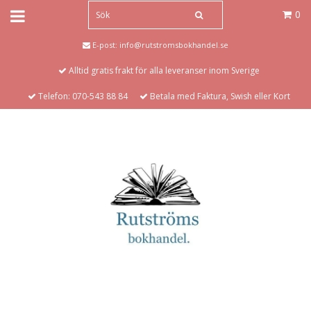
0
E-post:
info@rutstromsbokhandel.se
Alltid gratis frakt för alla leveranser inom Sverige
Telefon: 070-543 88 84
Betala med Faktura, Swish eller Kort