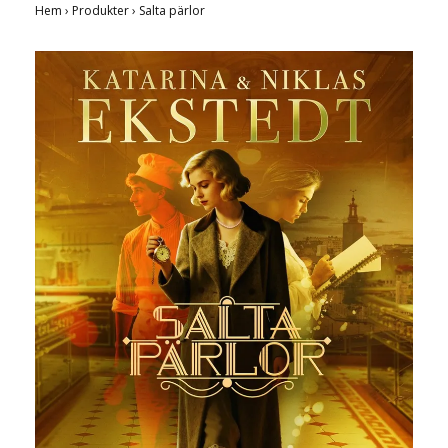
Hem
›
Produkter
›
Salta pärlor