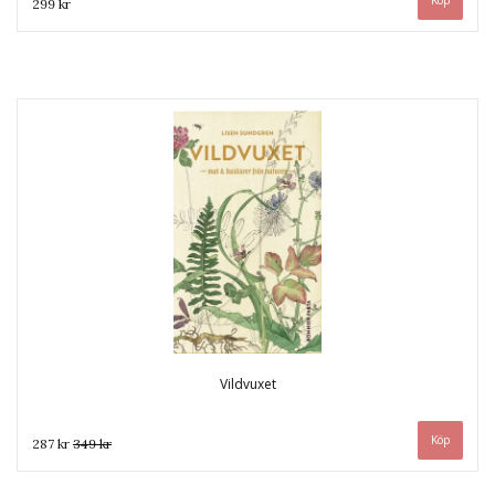
299 kr
Vildvuxet
287 kr
349 kr