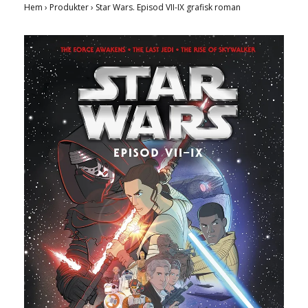
Hem
›
Produkter
›
Star Wars. Episod VII-IX grafisk roman