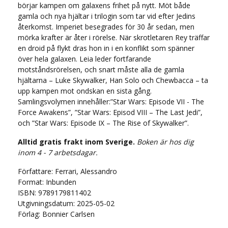
börjar kampen om galaxens frihet på nytt. Möt både
gamla och nya hjältar i trilogin som tar vid efter Jedins
återkomst. Imperiet besegrades för 30 år sedan, men
mörka krafter är åter i rörelse. När skrotletaren Rey träffar
en droid på flykt dras hon in i en konflikt som spänner
över hela galaxen. Leia leder fortfarande
motståndsrörelsen, och snart måste alla de gamla
hjältarna – Luke Skywalker, Han Solo och Chewbacca – ta
upp kampen mot ondskan en sista gång.
Samlingsvolymen innehåller:”Star Wars: Episode VII - The
Force Awakens”, ”Star Wars: Episod VIII – The Last Jedi”,
och ”Star Wars: Episode IX – The Rise of Skywalker”.
Alltid gratis frakt inom Sverige.
Boken är hos dig
inom 4 - 7 arbetsdagar.
Författare: Ferrari, Alessandro
Format: Inbunden
ISBN: 9789179811402
Utgivningsdatum: 2025-05-02
Förlag: Bonnier Carlsen