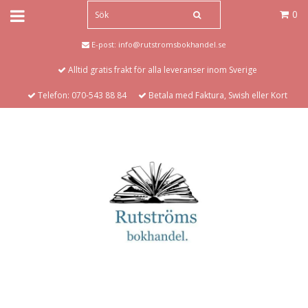
0
E-post:
info@rutstromsbokhandel.se
Alltid gratis frakt för alla leveranser inom Sverige
Telefon: 070-543 88 84
Betala med Faktura, Swish eller Kort