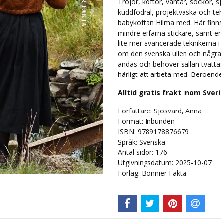
Tröjor, koftor, vantar, sockor,
kuddfodral, projektväska och te
babykoftan Hilma med. Här finns
mindre erfarna stickare, samt en
lite mer avancerade teknikerna i
om den svenska ullen och några
andas och behöver sällan tvätta
härligt att arbeta med. Beroend
Alltid gratis frakt inom Sver
Författare: Sjösvärd, Anna
Format: Inbunden
ISBN: 9789178876679
Språk:
Svenska
Antal sidor:
176
Utgivningsdatum: 2025-10-07
Förlag: Bonnier Fakta