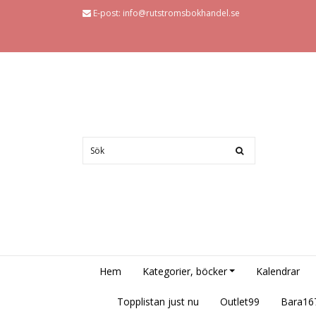
E-post:
info@rutstromsbokhandel.se
Hem
Kategorier, böcker
Kalendrar
Topplistan just nu
Outlet99
Bara16