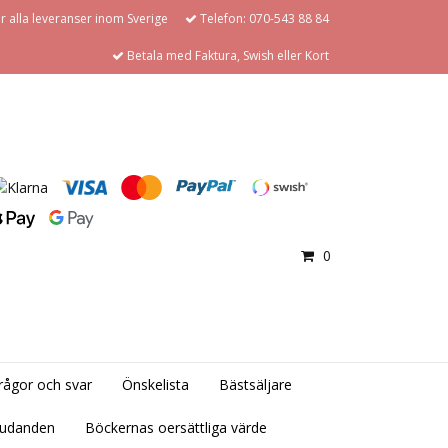
för alla leveranser inom Sverige
Telefon: 070-543 88 84
Betala med Faktura, Swish eller Kort
0
rågor och svar
Önskelista
Bästsäljare
judanden
Böckernas oersättliga värde