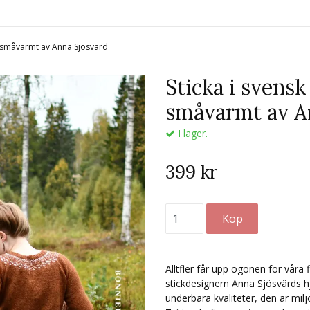
och småvarmt av Anna Sjösvärd
Sticka i svensk 
småvarmt av A
I lager.
399 kr
Alltfler får upp ögonen för våra
stickdesignern Anna Sjösvärds hjär
underbara kvaliteter, den är milj