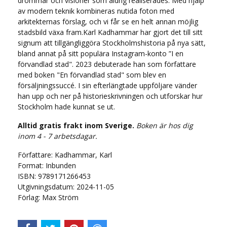
drömmar och visioner som aldrig realiserades. Med hjälp
av modern teknik kombineras nutida foton med
arkitekternas förslag, och vi får se en helt annan möjlig
stadsbild växa fram.Karl Kadhammar har gjort det till sitt
signum att tillgängliggöra Stockholmshistoria på nya sätt,
bland annat på sitt populära Instagram-konto ”I en
förvandlad stad". 2023 debuterade han som författare
med boken "En förvandlad stad" som blev en
försäljningssuccé. I sin efterlängtade uppföljare vänder
han upp och ner på historieskrivningen och utforskar hur
Stockholm hade kunnat se ut.
Alltid gratis frakt inom Sverige.
Boken är hos dig
inom 4 - 7 arbetsdagar.
Författare: Kadhammar, Karl
Format: Inbunden
ISBN: 9789171266453
Utgivningsdatum: 2024-11-05
Förlag: Max Ström