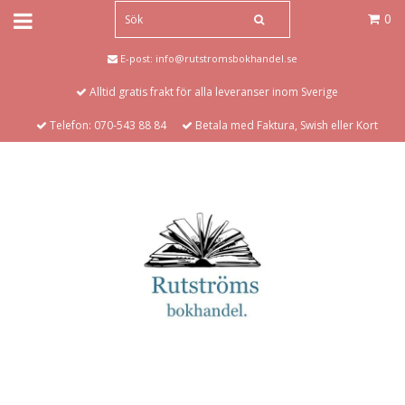
0
E-post:
info@rutstromsbokhandel.se
Alltid gratis frakt för alla leveranser inom Sverige
Telefon: 070-543 88 84
Betala med Faktura, Swish eller Kort