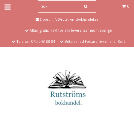
0
E-post:
info@rutstromsbokhandel.se
Alltid gratis frakt för alla leveranser inom Sverige
Telefon: 070-543 88 84
Betala med Faktura, Swish eller Kort