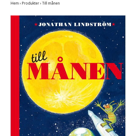
Hem
›
Produkter
›
Till månen