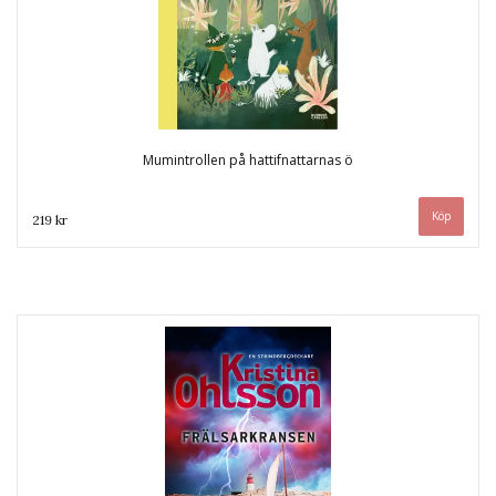
Mumintrollen på hattifnattarnas ö
219 kr