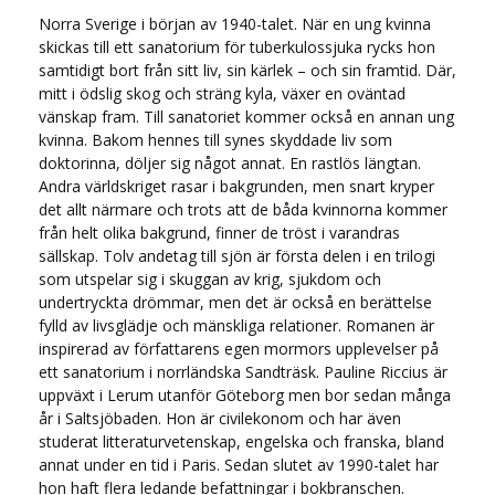
Norra Sverige i början av 1940-talet. När en ung kvinna
skickas till ett sanatorium för tuberkulossjuka rycks hon
samtidigt bort från sitt liv, sin kärlek – och sin framtid. Där,
mitt i ödslig skog och sträng kyla, växer en oväntad
vänskap fram. Till sanatoriet kommer också en annan ung
kvinna. Bakom hennes till synes skyddade liv som
doktorinna, döljer sig något annat. En rastlös längtan.
Andra världskriget rasar i bakgrunden, men snart kryper
det allt närmare och trots att de båda kvinnorna kommer
från helt olika bakgrund, finner de tröst i varandras
sällskap. Tolv andetag till sjön är första delen i en trilogi
som utspelar sig i skuggan av krig, sjukdom och
undertryckta drömmar, men det är också en berättelse
fylld av livsglädje och mänskliga relationer. Romanen är
inspirerad av författarens egen mormors upplevelser på
ett sanatorium i norrländska Sandträsk. Pauline Riccius är
uppväxt i Lerum utanför Göteborg men bor sedan många
år i Saltsjöbaden. Hon är civilekonom och har även
studerat litteraturvetenskap, engelska och franska, bland
annat under en tid i Paris. Sedan slutet av 1990-talet har
hon haft flera ledande befattningar i bokbranschen.