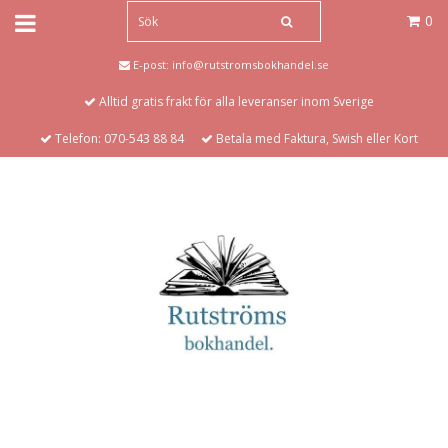
0
E-post:
info@rutstromsbokhandel.se
Alltid gratis frakt för alla leveranser inom Sverige
Telefon: 070-543 88 84
Betala med Faktura, Swish eller Kort