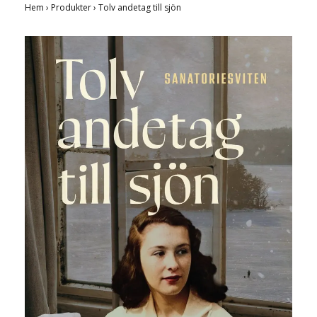
Hem
›
Produkter
›
Tolv andetag till sjön