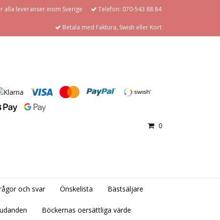
för alla leveranser inom Sverige
Telefon: 070-543 88 84
Betala med Faktura, Swish eller Kort
0
rågor och svar
Önskelista
Bästsäljare
judanden
Böckernas oersättliga värde