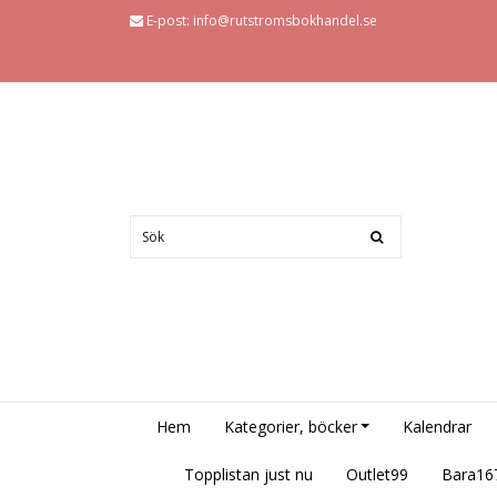
E-post:
info@rutstromsbokhandel.se
Hem
Kategorier, böcker
Kalendrar
Topplistan just nu
Outlet99
Bara16