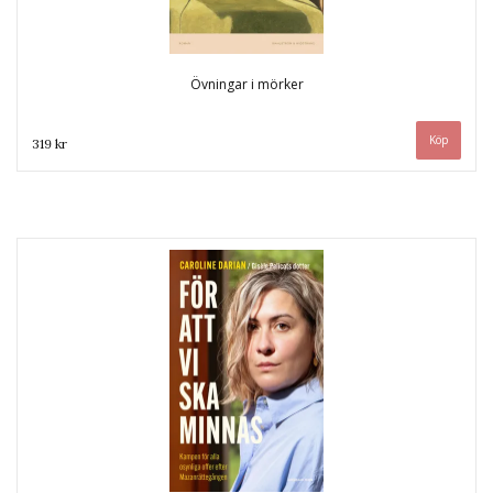
Övningar i mörker
319 kr