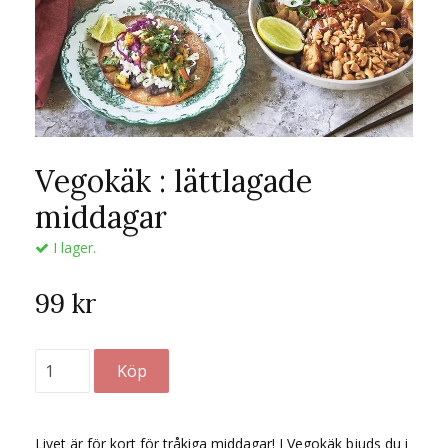
Vegokäk : lättlagade
middagar
I lager.
99 kr
Livet är för kort för tråkiga middagar! I Vegokäk bjuds du i