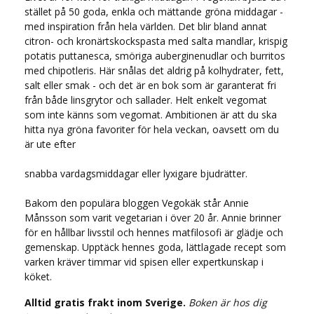
stället på 50 goda, enkla och mättande gröna middagar -
med inspiration från hela världen. Det blir bland annat
citron- och kronärtskockspasta med salta mandlar, krispig
potatis puttanesca, smöriga auberginenudlar och burritos
med chipotleris. Här snålas det aldrig på kolhydrater, fett,
salt eller smak - och det är en bok som är garanterat fri
från både linsgrytor och sallader. Helt enkelt vegomat
som inte känns som vegomat. Ambitionen är att du ska
hitta nya gröna favoriter för hela veckan, oavsett om du
är ute efter
snabba vardagsmiddagar eller lyxigare bjudrätter.
Bakom den populära bloggen Vegokäk står Annie
Månsson som varit vegetarian i över 20 år. Annie brinner
för en hållbar livsstil och hennes matfilosofi är glädje och
gemenskap. Upptäck hennes goda, lättlagade recept som
varken kräver timmar vid spisen eller expertkunskap i
köket.
Alltid gratis frakt inom Sverige.
Boken är hos dig