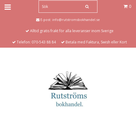
0
E-post:
info@rutstromsbokhandel.se
Alltid gratis frakt för alla leveranser inom Sverige
Telefon: 070-543 88 84
Betala med Faktura, Swish eller Kort