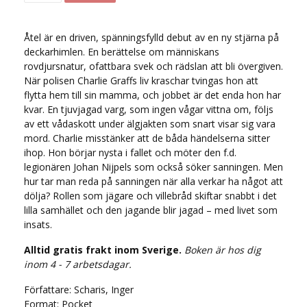
Åtel är en driven, spänningsfylld debut av en ny stjärna på
deckarhimlen. En berättelse om människans
rovdjursnatur, ofattbara svek och rädslan att bli övergiven.
När polisen Charlie Graffs liv kraschar tvingas hon att
flytta hem till sin mamma, och jobbet är det enda hon har
kvar. En tjuvjagad varg, som ingen vågar vittna om, följs
av ett vådaskott under älgjakten som snart visar sig vara
mord. Charlie misstänker att de båda händelserna sitter
ihop. Hon börjar nysta i fallet och möter den f.d.
legionären Johan Nijpels som också söker sanningen. Men
hur tar man reda på sanningen när alla verkar ha något att
dölja? Rollen som jägare och villebråd skiftar snabbt i det
lilla samhället och den jagande blir jagad – med livet som
insats.
Alltid gratis frakt inom Sverige.
Boken är hos dig
inom 4 - 7 arbetsdagar.
Författare: Scharis, Inger
Format: Pocket