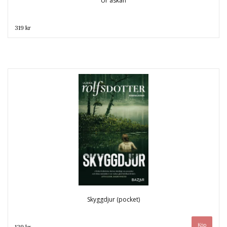
Ur askan
319 kr
Skyggdjur (pocket)
129 kr