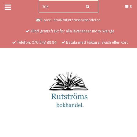
0
E-post:
info@rutstromsbokhandel.se
Alltid gratis frakt för alla leveranser inom Sverige
Telefon: 070-543 88 84
Betala med Faktura, Swish eller Kort