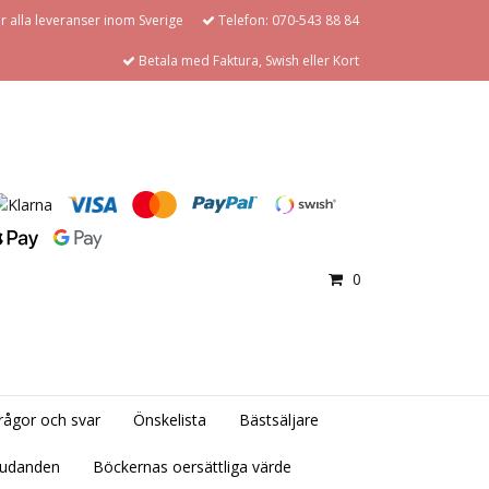
för alla leveranser inom Sverige
Telefon: 070-543 88 84
Betala med Faktura, Swish eller Kort
0
rågor och svar
Önskelista
Bästsäljare
judanden
Böckernas oersättliga värde