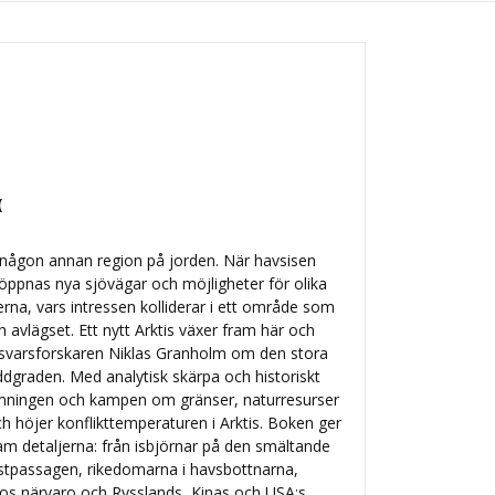
(
 någon annan region på jorden. När havsisen
öppnas nya sjövägar och möjligheter för olika
erna, vars intressen kolliderar i ett område som
 avlägset. Ett nytt Arktis växer fram här och
försvarsforskaren Niklas Granholm om den stora
dgraden. Med analytisk skärpa och historiskt
rmningen och kampen om gränser, naturresurser
h höjer konflikttemperaturen i Arktis. Boken ger
ram detaljerna: från isbjörnar på den smältande
ostpassagen, rikedomarna i havsbottnarna,
tos närvaro och Rysslands, Kinas och USA:s