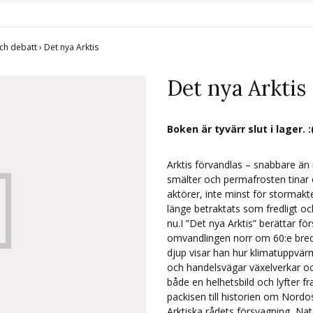
ch debatt
›
Det nya Arktis
Det nya Arktis
Boken är tyvärr slut i lager. :
Arktis förvandlas – snabbare än
smälter och permafrosten tinar 
aktörer, inte minst för stormakt
länge betraktats som fredligt och
nu.I ”Det nya Arktis” berättar 
omvandlingen norr om 60:e bred
djup visar han hur klimatuppvä
och handelsvägar växelverkar oc
både en helhetsbild och lyfter f
packisen till historien om Nord
Arktiska rådets försvagning, Na