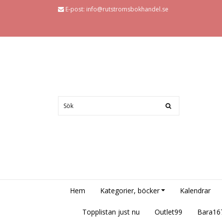
E-post:
info@rutstromsbokhandel.se
Hem
Kategorier, böcker
Kalendrar
Topplistan just nu
Outlet99
Bara16