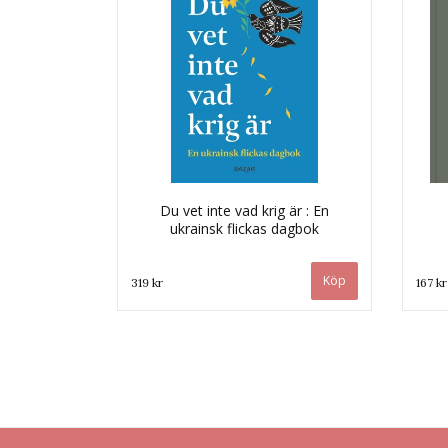
Du vet inte vad krig är : En
ukrainsk flickas dagbok
319 kr
167 kr