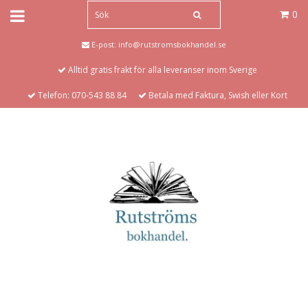
0
E-post:
info@rutstromsbokhandel.se
Alltid gratis frakt för alla leveranser inom Sverige
Telefon: 070-543 88 84
Betala med Faktura, Swish eller Kort