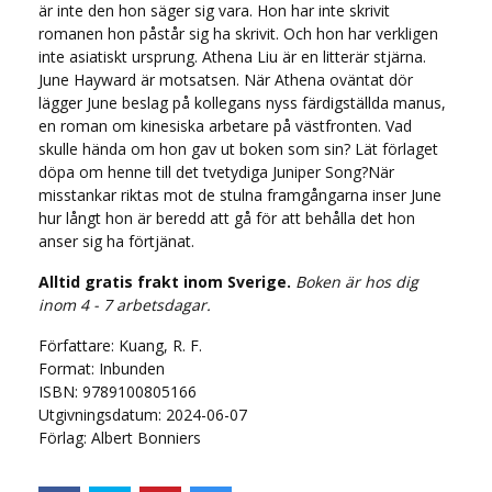
är inte den hon säger sig vara. Hon har inte skrivit
romanen hon påstår sig ha skrivit. Och hon har verkligen
inte asiatiskt ursprung. Athena Liu är en litterär stjärna.
June Hayward är motsatsen. När Athena oväntat dör
lägger June beslag på kollegans nyss färdigställda manus,
en roman om kinesiska arbetare på västfronten. Vad
skulle hända om hon gav ut boken som sin? Lät förlaget
döpa om henne till det tvetydiga Juniper Song?När
misstankar riktas mot de stulna framgångarna inser June
hur långt hon är beredd att gå för att behålla det hon
anser sig ha förtjänat.
Alltid gratis frakt inom Sverige.
Boken är hos dig
inom 4 - 7 arbetsdagar.
Författare: Kuang, R. F.
Format: Inbunden
ISBN: 9789100805166
Utgivningsdatum: 2024-06-07
Förlag: Albert Bonniers