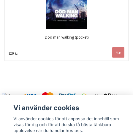
Död man walking (pocket)
129 kr
Vi använder cookies
Vi använder cookies för att anpassa det innehåll som
visas för dig och för att du ska få bästa tänkbara
Varmt välkommen att kontakta oss.
upplevelse när du handlar hos oss.