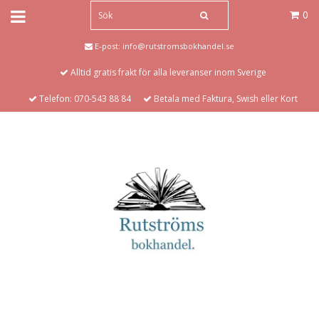
0
E-post:
info@rutstromsbokhandel.se
Alltid gratis frakt för alla leveranser inom Sverige
Telefon: 070-543 88 84
Betala med Faktura, Swish eller Kort