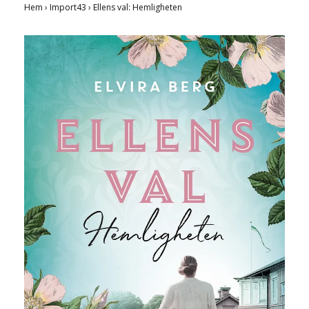
Hem
›
Import43
›
Ellens val: Hemligheten