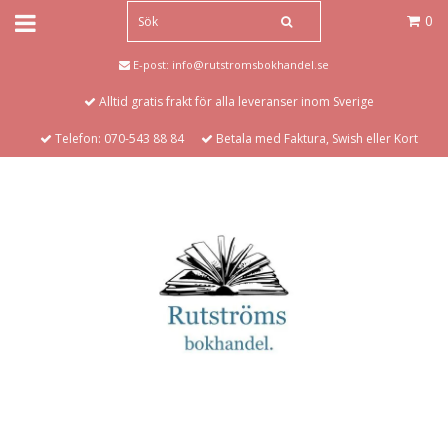
0
E-post:
info@rutstromsbokhandel.se
Alltid gratis frakt för alla leveranser inom Sverige
Telefon: 070-543 88 84
Betala med Faktura, Swish eller Kort