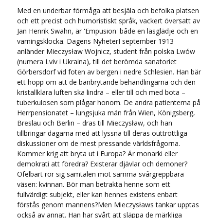
Med en underbar förmåga att besjäla och befolka platsen
och ett precist och humoristiskt språk, vackert översatt av
Jan Henrik Swahn, är 'Empusion' både en läsglädje och en
varningsklocka. Dagens NyheterI september 1913
anländer Mieczysław Wojnicz, student från polska Lwów
(numera Lviv i Ukraina), till det berömda sanatoriet
Görbersdorf vid foten av bergen i nedre Schlesien. Han bär
ett hopp om att de banbrytande behandlingarna och den
kristallklara luften ska lindra – eller till och med bota –
tuberkulosen som plågar honom. De andra patienterna på
Herrpensionatet – lungsjuka män från Wien, Königsberg,
Breslau och Berlin – dras till Mieczysław, och han
tillbringar dagarna med att lyssna till deras outtröttliga
diskussioner om de mest pressande världsfrågorna.
Kommer krig att bryta ut i Europa? Är monarki eller
demokrati att föredra? Existerar djävlar och demoner?
Ofelbart rör sig samtalen mot samma svårgreppbara
väsen: kvinnan. Bör man betrakta henne som ett
fullvärdigt subjekt, eller kan hennes existens enbart
förstås genom mannens?Men Mieczysławs tankar upptas
också av annat. Han har svårt att släppa de märkliga