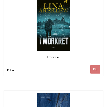
I mörkret
167 kr