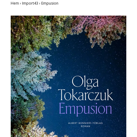
Hem
›
Import43
›
Empusion