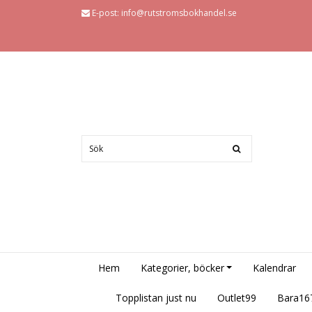
E-post:
info@rutstromsbokhandel.se
Hem
Kategorier, böcker
Kalendrar
Topplistan just nu
Outlet99
Bara16