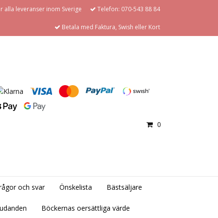
för alla leveranser inom Sverige
Telefon: 070-543 88 84
Betala med Faktura, Swish eller Kort
0
rågor och svar
Önskelista
Bästsäljare
judanden
Böckernas oersättliga värde