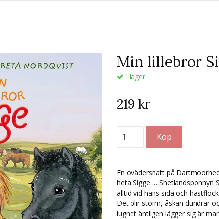
Min lillebror S
I lager.
219 kr
En ovädersnatt på Dartmoorhede
heta Sigge … Shetlandsponnyn 
alltid vid hans sida och hästfloc
Det blir storm, åskan dundrar och
lugnet äntligen lägger sig är m