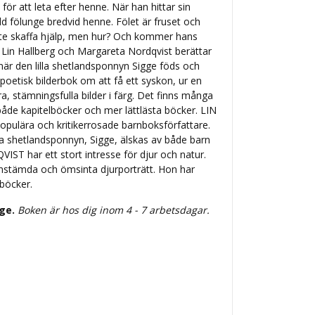
 för att leta efter henne. När han hittar sin
 fölunge bredvid henne. Fölet är fruset och
ste skaffa hjälp, men hur? Och kommer hans
on Lin Hallberg och Margareta Nordqvist berättar
är den lilla shetlandsponnyn Sigge föds och
poetisk bilderbok om att få ett syskon, ur en
a, stämningsfulla bilder i färg. Det finns många
åde kapitelböcker och mer lättlästa böcker. LIN
pulära och kritikerrosade barnboksförfattare.
shetlandsponnyn, Sigge, älskas av både barn
 har ett stort intresse för djur och natur.
instämda och ömsinta djurporträtt. Hon har
rböcker.
ige.
Boken är hos dig inom 4 - 7 arbetsdagar.