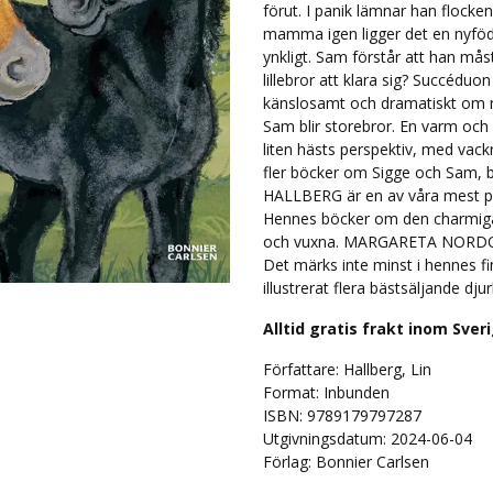
förut. I panik lämnar han flocken
mamma igen ligger det en nyfödd
ynkligt. Sam förstår att han må
lillebror att klara sig? Succédu
känslosamt och dramatiskt om n
Sam blir storebror. En varm och 
liten hästs perspektiv, med vackr
fler böcker om Sigge och Sam, b
HALLBERG är en av våra mest po
Hennes böcker om den charmiga 
och vuxna. MARGARETA NORDQVIST
Det märks inte minst i hennes f
illustrerat flera bästsäljande dju
Alltid gratis frakt inom Sver
Författare: Hallberg, Lin
Format: Inbunden
ISBN: 9789179797287
Utgivningsdatum: 2024-06-04
Förlag: Bonnier Carlsen