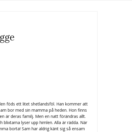
igge
n föds ett litet shetlandsföl. Han kommer att
Sam bor med sin mamma på heden. Hon finns
ken är deras familj. Men en natt förändras allt.
 blixtarna lyser upp himlen. Alla är rädda. När
amma borta! Sam har aldrig känt sig så ensam