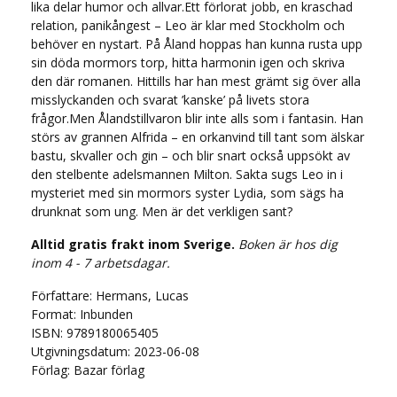
lika delar humor och allvar.Ett förlorat jobb, en kraschad
relation, panikångest – Leo är klar med Stockholm och
behöver en nystart. På Åland hoppas han kunna rusta upp
sin döda mormors torp, hitta harmonin igen och skriva
den där romanen. Hittills har han mest grämt sig över alla
misslyckanden och svarat ’kanske’ på livets stora
frågor.Men Ålandstillvaron blir inte alls som i fantasin. Han
störs av grannen Alfrida – en orkanvind till tant som älskar
bastu, skvaller och gin – och blir snart också uppsökt av
den stelbente adelsmannen Milton. Sakta sugs Leo in i
mysteriet med sin mormors syster Lydia, som sägs ha
drunknat som ung. Men är det verkligen sant?
Alltid gratis frakt inom Sverige.
Boken är hos dig
inom 4 - 7 arbetsdagar.
Författare: Hermans, Lucas
Format: Inbunden
ISBN: 9789180065405
Utgivningsdatum: 2023-06-08
Förlag: Bazar förlag