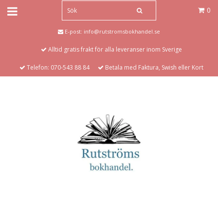
0
E-post:
info@rutstromsbokhandel.se
Alltid gratis frakt för alla leveranser inom Sverige
Telefon: 070-543 88 84
Betala med Faktura, Swish eller Kort