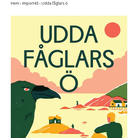
Hem
›
Import43
›
Udda fåglars ö