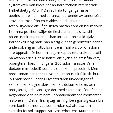
systemkritik kan locka fler än bara fotbollsintresserade.
Helhetsbetyg: 4."BTJ"De radikala tongångarna är
uppfriskande. I en mediebransch beroende av annonsörer
krävs det mod från en etablerad och erkänd
fotbollstyckare att våga skriva nästan som en hel marxist.
I samma position väljer de flesta andra att sitta still i
båten. Bank erkänner att han inte är utan skuld själv.
Paradoxalt nog hade han aldrig kunnat genomföra denna
undersökning av fotbollsvärldens mörka sidor om dörrar
inte öppnats för honom i egenskap av eftertraktad profil
på Aftonbladet. Det är bättre att hyckla än att hålla käft,
poängterar han. … I ungefär 200 sidor framstår Vem
dödade min fotboll? som ett obduktionsprotokoll. Men
precis innan den tar slut lyckas Simon Bank faktiskt hitta
liv i patienten."Dagens Nyheter"Men utvecklingen tål
sannerligen att granskas igen, att dokumenteras och
analyseras, och Bank gör det med skarp blick för både de
avgörande och de mindre uppmärksammade momenten i
historien. … Det är fin, nyttig läsning. Den gör sig extra bra
som kontrast mot vad som brukar stå att läsa om
svenska fotbollssupportrar."Västerbottens-Kuriren"Bank