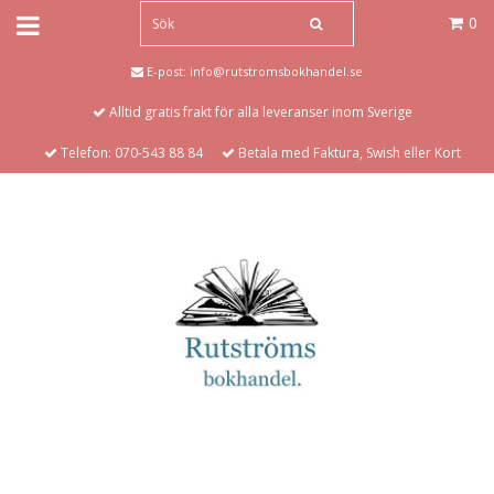
0
E-post:
info@rutstromsbokhandel.se
Alltid gratis frakt för alla leveranser inom Sverige
Telefon: 070-543 88 84
Betala med Faktura, Swish eller Kort