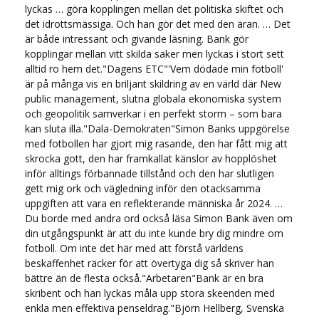
lyckas … göra kopplingen mellan det politiska skiftet och
det idrottsmässiga. Och han gör det med den äran. … Det
är både intressant och givande läsning. Bank gör
kopplingar mellan vitt skilda saker men lyckas i stort sett
alltid ro hem det."Dagens ETC"'Vem dödade min fotboll'
är på många vis en briljant skildring av en värld där New
public management, slutna globala ekonomiska system
och geopolitik samverkar i en perfekt storm – som bara
kan sluta illa."Dala-Demokraten"Simon Banks uppgörelse
med fotbollen har gjort mig rasande, den har fått mig att
skrocka gott, den har framkallat känslor av hopplöshet
inför alltings förbannade tillstånd och den har slutligen
gett mig ork och vägledning inför den otacksamma
uppgiften att vara en reflekterande människa år 2024. …
Du borde med andra ord också läsa Simon Bank även om
din utgångspunkt är att du inte kunde bry dig mindre om
fotboll. Om inte det här med att förstå världens
beskaffenhet räcker för att övertyga dig så skriver han
bättre än de flesta också."Arbetaren"Bank är en bra
skribent och han lyckas måla upp stora skeenden med
enkla men effektiva penseldrag."Björn Hellberg, Svenska