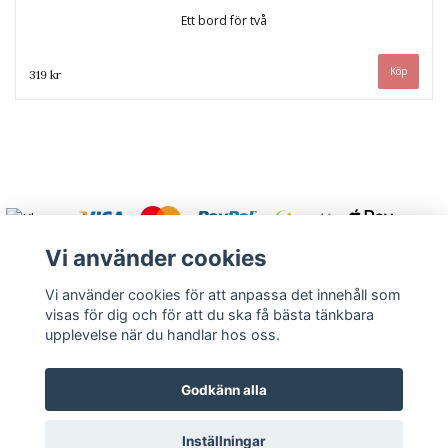
Ett bord för två
319 kr
Vi använder cookies
Vi använder cookies för att anpassa det innehåll som
visas för dig och för att du ska få bästa tänkbara
Varmt välkommen att kontakta oss.
upplevelse när du handlar hos oss.
Kontakt
Köpvillkor
Om oss
Returnera
Godkänn alla
Inställningar
© Copyright 2026 Rutströms bokhandel