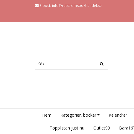
E-post:
info@rutstromsbokhandel.se
Hem
Kategorier, böcker
Kalendrar
Topplistan just nu
Outlet99
Bara16