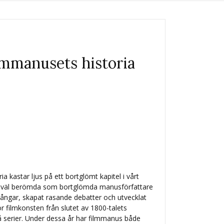
lmmanusets historia
 kastar ljus på ett bortglömt kapitel i vårt
 såväl berömda som bortglömda manusförfattare
gångar, skapat rasande debatter och utvecklat
ör filmkonsten från slutet av 1800-talets
på serier. Under dessa år har filmmanus både