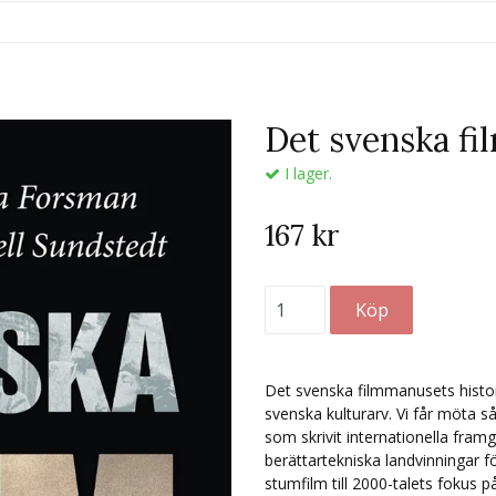
Det svenska fi
I lager.
167 kr
Det svenska filmmanusets historia
svenska kulturarv. Vi får möta
som skrivit internationella fram
berättartekniska landvinningar f
stumfilm till 2000-talets fokus 