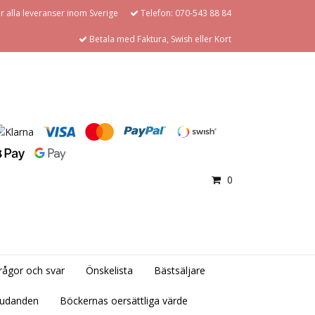
för alla leveranser inom Sverige
Telefon: 070-543 88 84
Betala med Faktura, Swish eller Kort
0
rågor och svar
Önskelista
Bästsäljare
judanden
Böckernas oersättliga värde