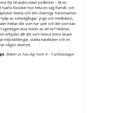
a flyr till andra sidan jordklotet – till en
t hjärta försöker hon hitta en väg framåt, och
rapeuten Veena och den charmige fransmannen
d hjälp av solnedgångar, yoga och meditation,
alet mellan det som har varit och det som kan
 hon egentligen leva resten av sitt liv?"Helenas
som erbjuder allt det som Viveca Stens läsare
a miljöskildringar, starka karaktärer och en
nar någon oberörd.
ige.
Boken är hos dig inom 4 - 7 arbetsdagar.