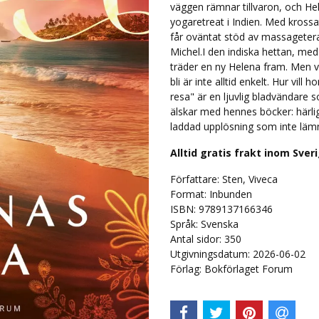
väggen rämnar tillvaron, och Helen
yogaretreat i Indien. Med krossa
får oväntat stöd av massagete
Michel.I den indiska hettan, me
träder en ny Helena fram. Men v
bli är inte alltid enkelt. Hur vill
resa" är en ljuvlig bladvändare 
älskar med hennes böcker: härlig
laddad upplösning som inte läm
Alltid gratis frakt inom Sver
Författare: Sten, Viveca
Format: Inbunden
ISBN: 9789137166346
Språk:
Svenska
Antal sidor:
350
Utgivningsdatum: 2026-06-02
Förlag: Bokförlaget Forum