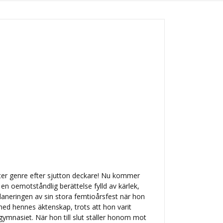
ter genre efter sjutton deckare! Nu kommer
n oemotståndlig berättelse fylld av kärlek,
laneringen av sin stora femtioårsfest när hon
l med hennes äktenskap, trots att hon varit
ymnasiet. När hon till slut ställer honom mot