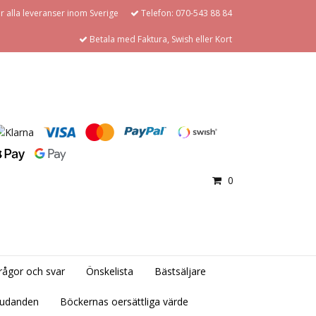
för alla leveranser inom Sverige
Telefon: 070-543 88 84
Betala med Faktura, Swish eller Kort
0
rågor och svar
Önskelista
Bästsäljare
judanden
Böckernas oersättliga värde