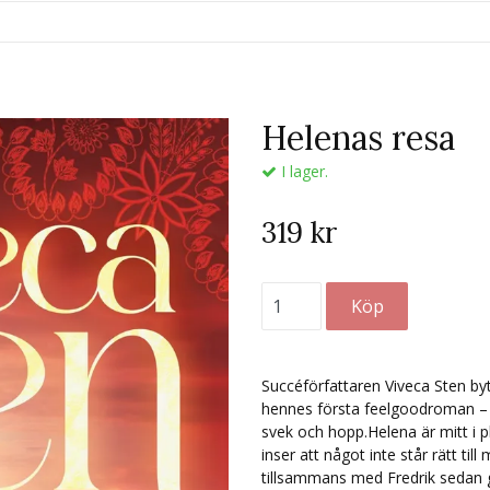
Helenas resa
I lager.
319 kr
Succéförfattaren Viveca Sten by
hennes första feelgoodroman – e
svek och hopp.Helena är mitt i p
inser att något inte står rätt til
tillsammans med Fredrik sedan g