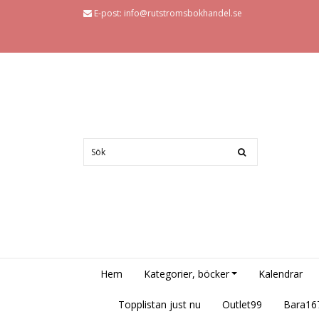
E-post:
info@rutstromsbokhandel.se
Hem
Kategorier, böcker
Kalendrar
Topplistan just nu
Outlet99
Bara16