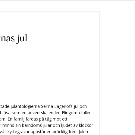
rnas jul
attade julantologierna Selma Lagerlöfs jul och
tt läsa som en adventskalender. Flingorna faller
am. En familj färdas på tåg mot ett
 minns sin barndoms jular och ljudet av klockor
vå skyttegravar uppstår en bräcklig fred. Julen