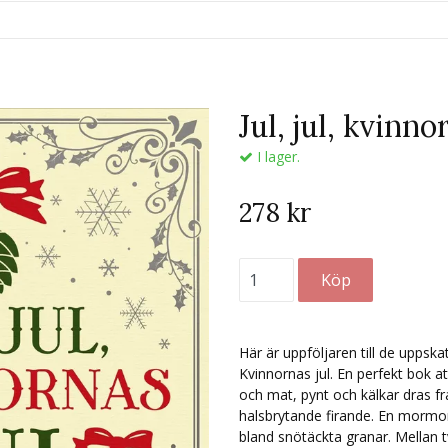
Jul, jul, kvinno
I lager.
278 kr
Här är uppföljaren till de uppsk
Kvinnornas jul. En perfekt bok a
och mat, pynt och kälkar dras fr
halsbrytande firande. En mormor
bland snötäckta granar. Mellan t