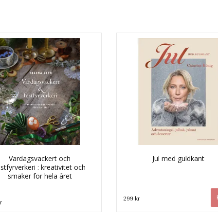
Vardagsvackert och
Jul med guldkant
stfyrverkeri : kreativitet och
smaker för hela året
299 kr
r