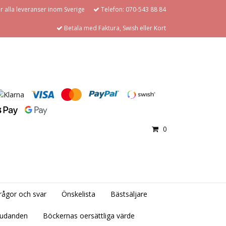
för alla leveranser inom Sverige
Telefon: 070-543 88 84
Betala med Faktura, Swish eller Kort
0
rågor och svar
Önskelista
Bästsäljare
judanden
Böckernas oersättliga värde