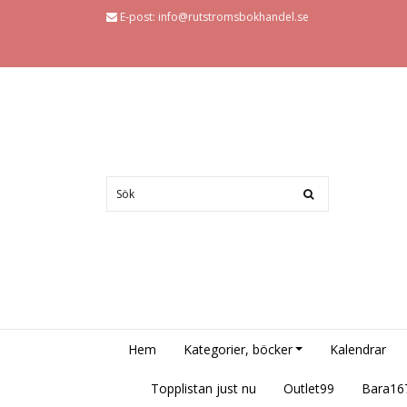
E-post:
info@rutstromsbokhandel.se
Hem
Kategorier, böcker
Kalendrar
Topplistan just nu
Outlet99
Bara16